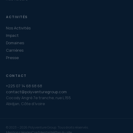
ACTIVITÉS
Nos Activités
Impact
Domaines
Carrières
Presse
CONTACT
+225 07 14 68 68 68
contact@polyventuregroup.com
Cocody Angré 7e tranche, rue L155
Abidjan, Côte d’Ivoire
©
2023 –
2026
Polyventure Group. Tous droits
réservés.
Mentions légales
Confidentialité
Plan du site