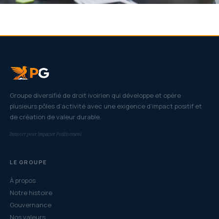
Groupe diversifié de droit ivoirien qui développe et opère
plusieurs pôles d’activité avec une exigence d’impact positif et
de création de valeur durable.
Innover pour Impacter Positivement
LE GROUPE
À propos
Notre histoire
Gouvernance
Nos valeurs